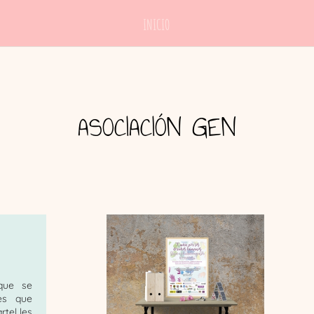
INICIO
ASOCIACIÓN GEN
que se
es que
rtel les