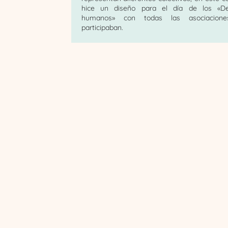
hice un diseño para el día de los «De
humanos» con todas las asociacion
participaban.